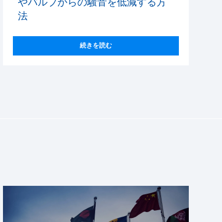
やバルブからの騒音を低減する方
法
続きを読む