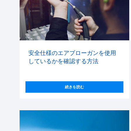
安全仕様のエアブローガンを使用
しているかを確認する方法
続きを読む