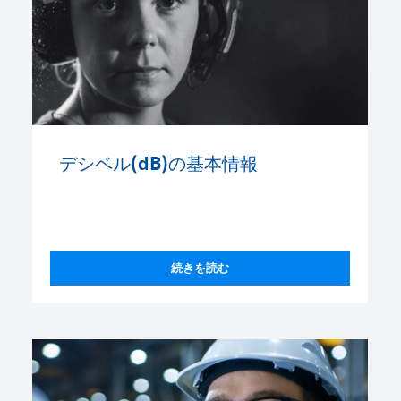
デシベル(dB)の基本情報
続きを読む