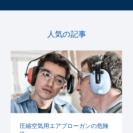
人気の記事
圧縮空気用エアブローガンの危険