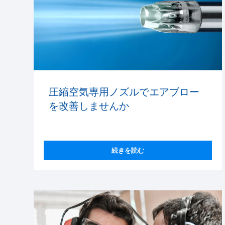
圧縮空気専用ノズルでエアブロー
を改善しませんか
続きを読む