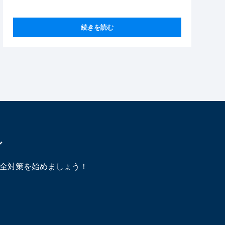
続きを読む
ン
、安全対策を始めましょう！