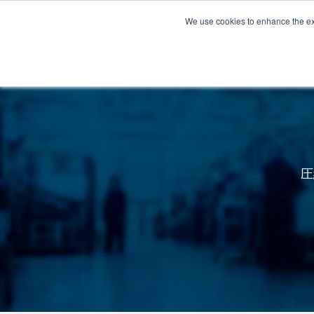
We use cookies to enhance the e
製品
用途
なぜSilventなのか
日本語
圧