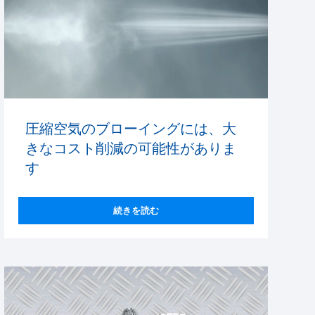
圧縮空気のブローイングには、大
きなコスト削減の可能性がありま
す
続きを読む