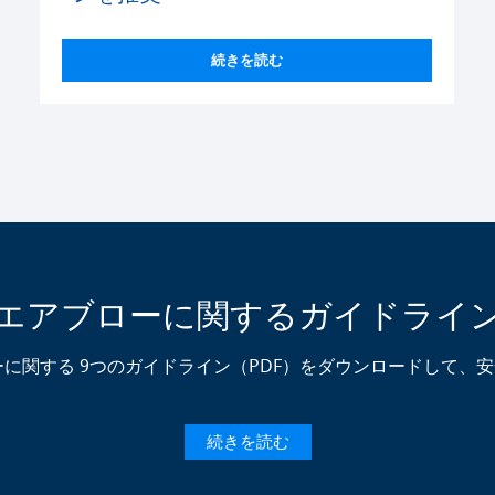
続きを読む
エアブローに関するガイドライ
ブローに関する 9つのガイドライン（PDF）をダウンロードして
続きを読む