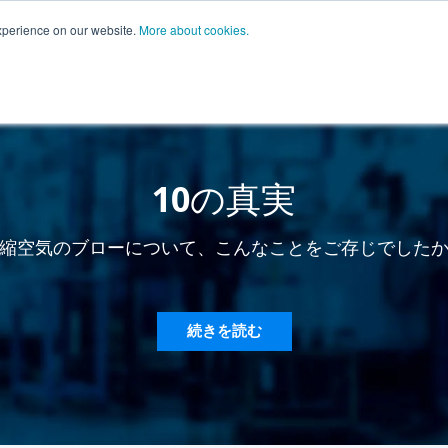
xperience on our website.
More about cookies.
？
よくある質問
会社情報
お問い合わせ
ブログ
10の真実
縮空気のブローについて、こんなことをご存じでした
続きを読む