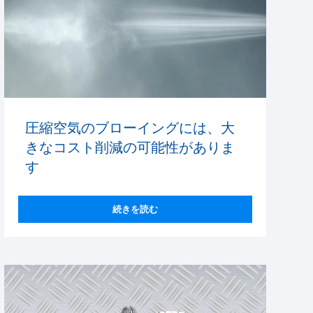
圧縮空気のブローイングには、大
きなコスト削減の可能性がありま
す
続きを読む