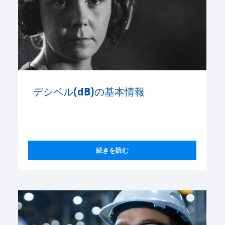
デシベル(dB)の基本情報
続きを読む