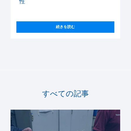
性
続きを読む
すべての記事