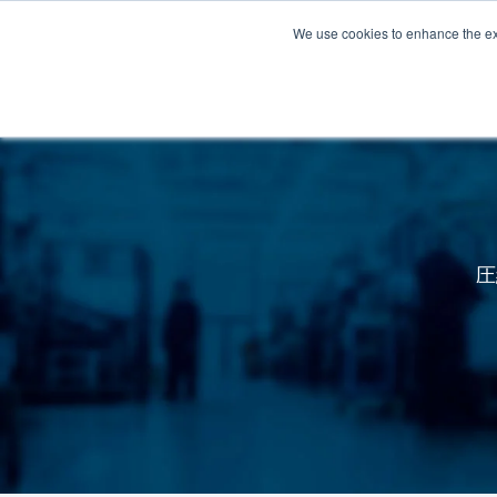
We use cookies to enhance the e
製品
用途
なぜSilventなのか
日本語
圧