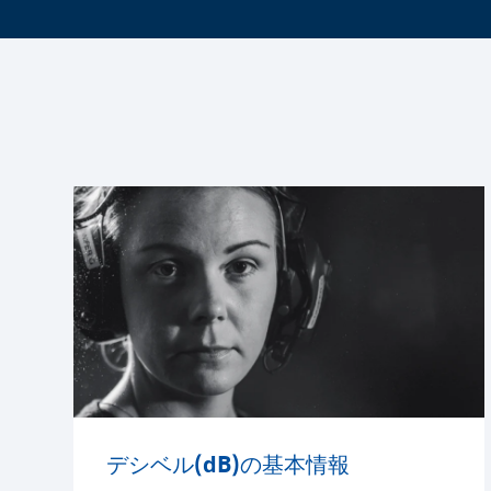
デシベル(dB)の基本情報