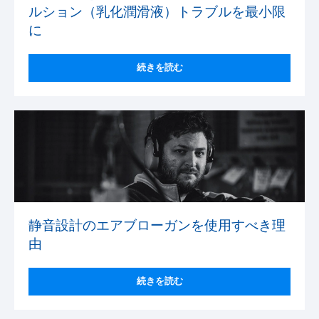
ルション（乳化潤滑液）トラブルを最小限
に
続きを読む
静音設計のエアブローガンを使用すべき理
由
続きを読む