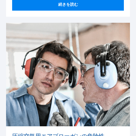
続きを読む