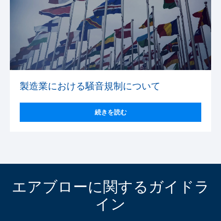
製造業における騒音規制について
続きを読む
エアブローに関するガイドラ
イン