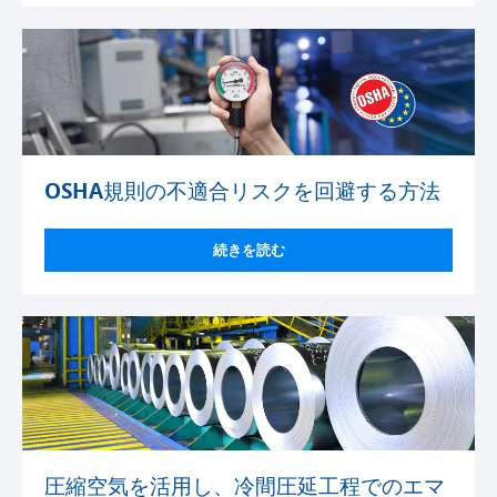
OSHA規則の不適合リスクを回避する方法
続きを読む
圧縮空気を活用し、冷間圧延工程でのエマ