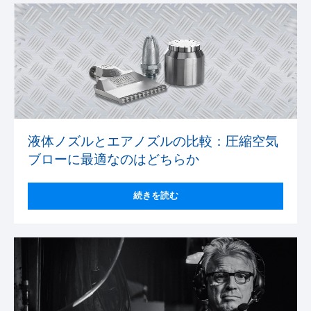
液体ノズルとエアノズルの比較：圧縮空気
ブローに最適なのはどちらか
続きを読む