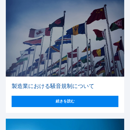
製造業における騒音規制について
続きを読む