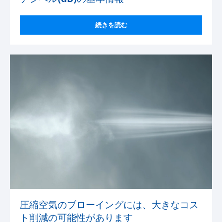
続きを読む
圧縮空気のブローイングには、大きなコス
ト削減の可能性があります