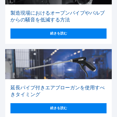
製造現場におけるオープンパイプやバルブ
からの騒音を低減する方法
続きを読む
延長パイプ付きエアブローガンを使用すべ
きタイミング
続きを読む