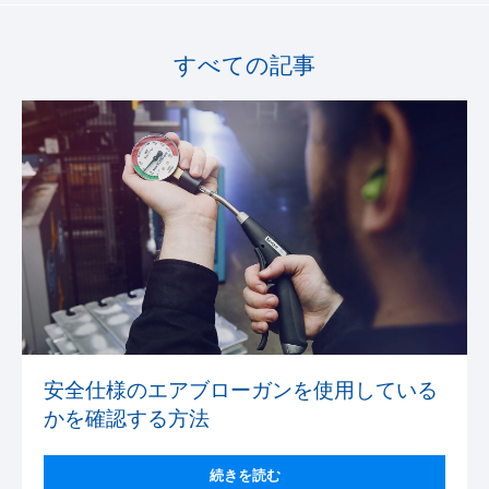
すべての記事
安全仕様のエアブローガンを使用している
かを確認する方法
続きを読む