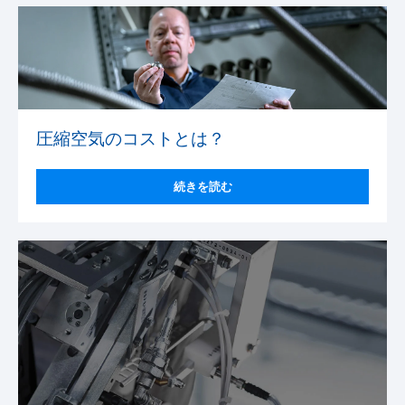
圧縮空気のコストとは？
続きを読む