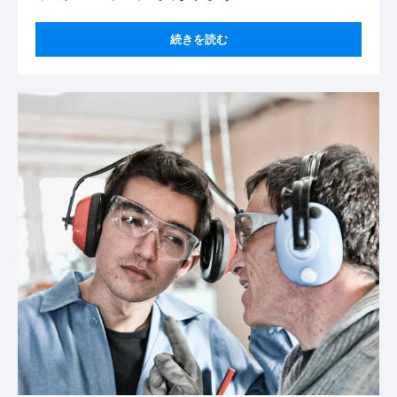
続きを読む