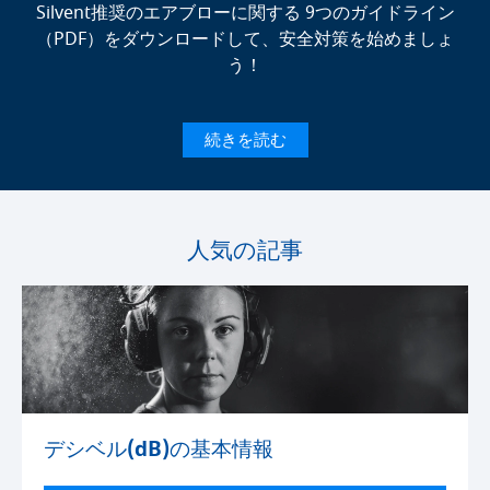
Silvent推奨のエアブローに関する 9つのガイドライン
（PDF）をダウンロードして、安全対策を始めましょ
う！
続きを読む
人気の記事
デシベル(dB)の基本情報