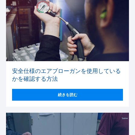
安全仕様のエアブローガンを使用している
かを確認する方法
続きを読む