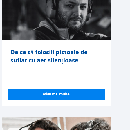
De ce să folosiți pistoale de
suflat cu aer silențioase
Aflați mai multe