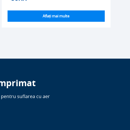
Aflați mai multe
omprimat
t pentru suflarea cu aer