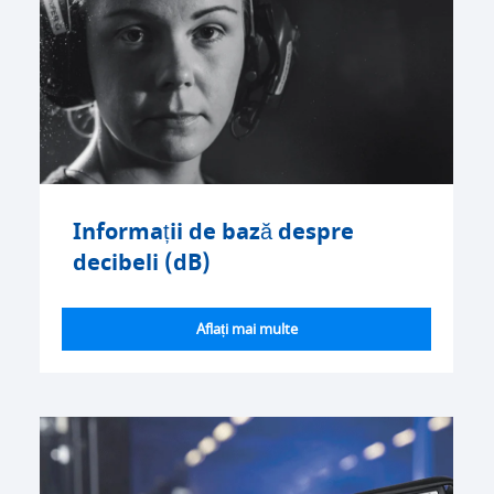
Informații de bază despre
decibeli (dB)
Aflați mai multe