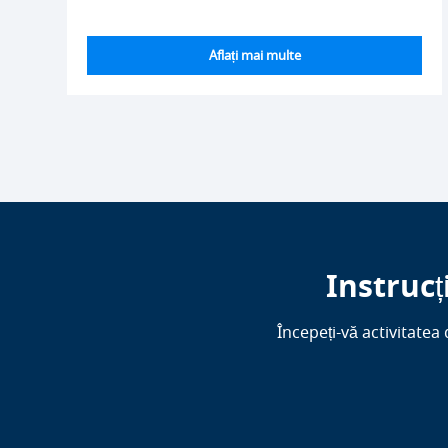
Aflați mai multe
Instruc
Începeți-vă activitatea