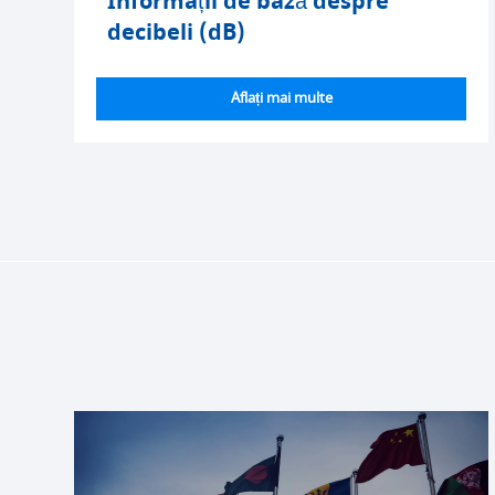
Informații de bază despre
decibeli (dB)
Aflați mai multe