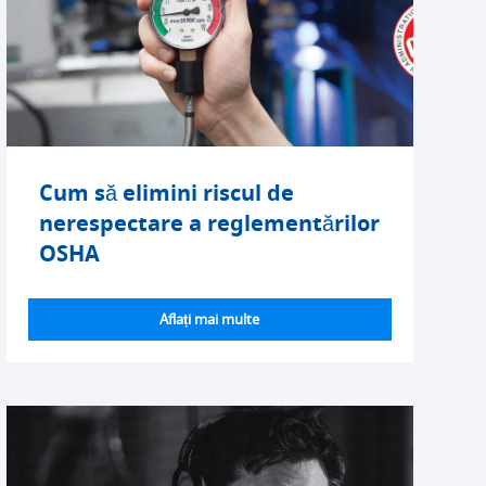
Cum să elimini riscul de
nerespectare a reglementărilor
OSHA
Aflați mai multe