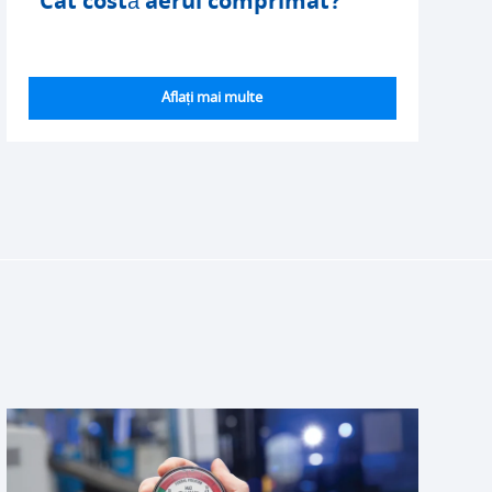
Cât costă aerul comprimat?
Aflați mai multe