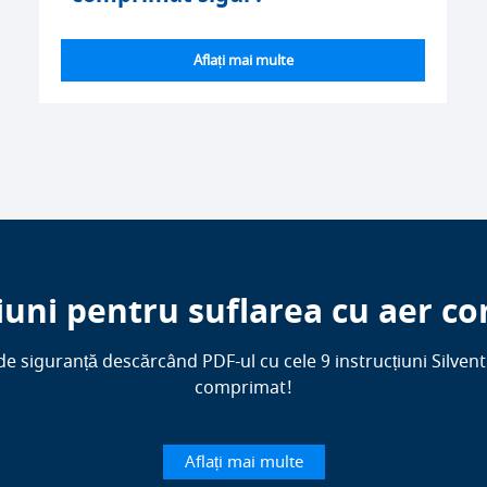
Aflați mai multe
țiuni pentru suflarea cu aer c
 de siguranță descărcând PDF-ul cu cele 9 instrucțiuni Silven
comprimat!
Aflați mai multe