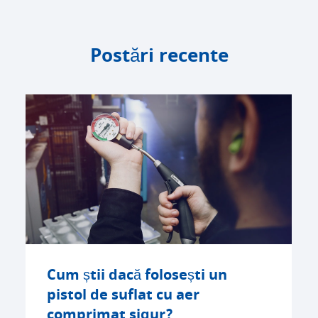
Postări recente
Cum știi dacă folosești un
pistol de suflat cu aer
comprimat sigur?