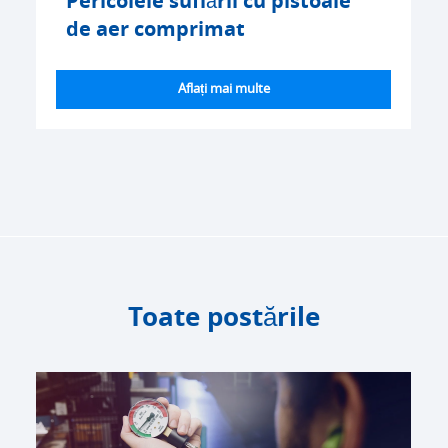
Pericolele suflării cu pistoale
de aer comprimat
Aflați mai multe
Toate postările