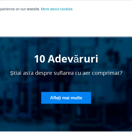
xperience on our website.
More about cookies.
ent?
Întrebări frecvente
Despre noi
Contactați-ne
Blog
10 Adevăruri
Știai asta despre suflarea cu aer comprimat?
Aflați mai multe