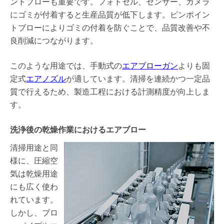
ントブローも重要です。フォトセル、センサー、カメラ
にゴミが付着すると生産品質が低下します。ピンポイン
トブローによりゴミの付着を防ぐことで、品質改善や不
良削減につながります。
このような用途では、手動式の
エアブローガン
よりも固
定式
エアノズル
が適しています。清掃を連続かつ一定品
質で行えるため、製造工程における計測精度が向上しま
す。
洗浄後の乾燥作業におけるエアブロー
清掃用途と同
様に、圧縮空
気は乾燥用途
にも広く使わ
れています。
しかし、ブロ