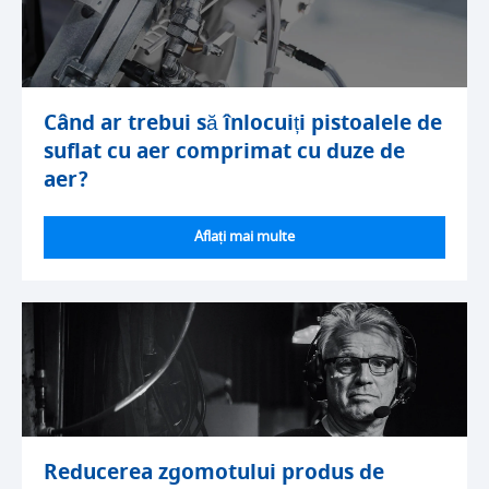
Când ar trebui să înlocuiți pistoalele de
suflat cu aer comprimat cu duze de
aer?
Aflați mai multe
Reducerea zgomotului produs de