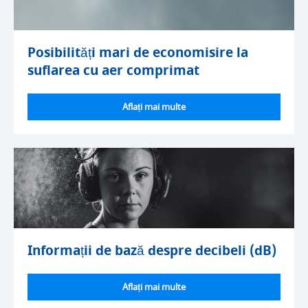
Posibilități mari de economisire la
suflarea cu aer comprimat
Aflați mai multe
Informații de bază despre decibeli (dB)
Aflați mai multe