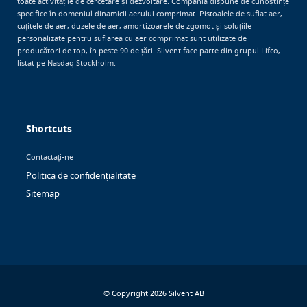
toate activitățile de cercetare și dezvoltare. Compania dispune de cunoștințe
specifice în domeniul dinamicii aerului comprimat. Pistoalele de suflat aer,
cuțitele de aer, duzele de aer, amortizoarele de zgomot și soluțiile
personalizate pentru suflarea cu aer comprimat sunt utilizate de
producători de top, în peste 90 de țări. Silvent face parte din grupul Lifco,
listat pe Nasdaq Stockholm.
Shortcuts
Contactați-ne
Politica de confidențialitate
Sitemap
© Copyright 2026 Silvent AB