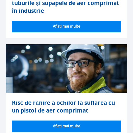
tuburile și supapele de aer comprimat
în industrie
Aflați mai multe
Risc de rănire a ochilor la suflarea cu
un pistol de aer comprimat
Aflați mai multe