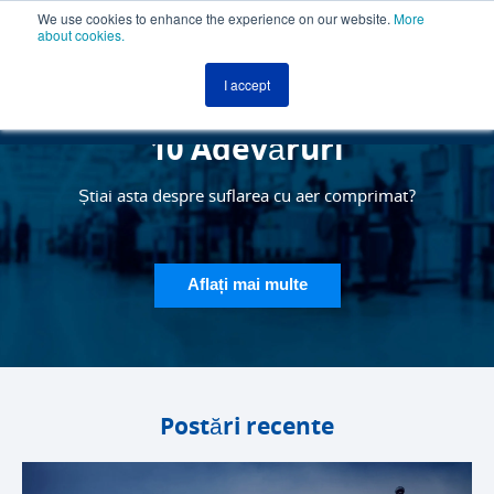
We use cookies to enhance the experience on our website.
More
about cookies.
MENU
ROMÂNĂ
I accept
10 Adevăruri
ROMÂNĂ
Știai asta despre suflarea cu aer comprimat?
Aflați mai multe
Postări recente