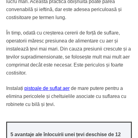
lucru mari. Această practică obișnuită poate părea
convenabilă și ieftină, dar este adesea periculoasă și
costisitoare pe termen lung.
În timp, odată cu creșterea cererii de forță de suflare,
operatorii măresc presiunea de alimentare cu aer și
instalează țevi mai mari. Din cauza presiunii crescute și a
țevilor supradimensionate, se folosește mult mai mult aer
comprimat decât este necesar. Este periculos și foarte
costisitor.
Instalați
pistoale de suflat aer
de mare putere pentru a
elimina pericolele și cheltuielile asociate cu suflarea cu
robinete cu bilă și țevi.
5 avantaje ale înlocuirii unei țevi deschise de 12