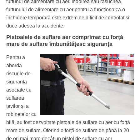
furtunul de alimentare cu aer. Îndoirea sau răsucirea
furtunului de alimentare cu aer pentru a funcționa ca o
închidere temporară este extrem de dificil de controlat și
duce adesea la accidente.
Pistoalele de suflare aer comprimat cu forță
mare de suflare îmbunătățesc siguranța
Pentru a
aborda
riscurile de
siguranță
asociate cu
suflarea
țevilor și a
robinetelor cu
bilă, au fost dezvoltate pistoale de suflare cu aer cu forță
mare de suflare. Oferind o forță de suflare de până la 20
de ori mai mare decât un pistol de suflare cu aer