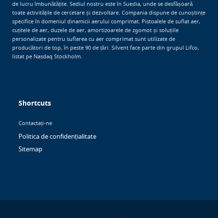
de lucru îmbunătățite. Sediul nostru este în Suedia, unde se desfășoară
toate activitățile de cercetare și dezvoltare. Compania dispune de cunoștințe
specifice în domeniul dinamicii aerului comprimat. Pistoalele de suflat aer,
cuțitele de aer, duzele de aer, amortizoarele de zgomot și soluțiile
personalizate pentru suflarea cu aer comprimat sunt utilizate de
producători de top, în peste 90 de țări. Silvent face parte din grupul Lifco,
listat pe Nasdaq Stockholm.
Shortcuts
Contactați-ne
Politica de confidențialitate
Sitemap