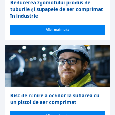
Reducerea zgomotului produs de
tuburile și supapele de aer comprimat
în industrie
Aflați mai multe
Risc de rănire a ochilor la suflarea cu
un pistol de aer comprimat