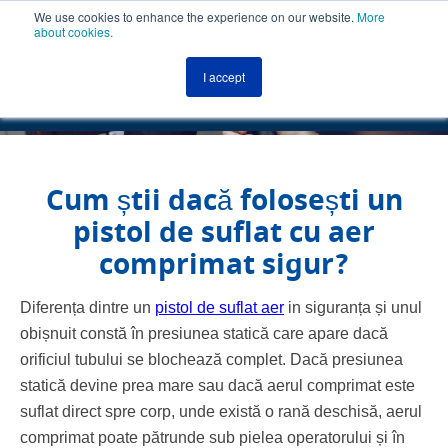
We use cookies to enhance the experience on our website.
More
about cookies.
MENU
ROMÂNĂ
I accept
ROMÂNĂ
Cum știi dacă folosești un
pistol de suflat cu aer
comprimat sigur?
Diferența dintre un
pistol de suflat aer
in siguranța și unul
obișnuit constă în presiunea statică care apare dacă
orificiul tubului se blochează complet. Dacă presiunea
statică devine prea mare sau dacă aerul comprimat este
suflat direct spre corp, unde există o rană deschisă, aerul
comprimat poate pătrunde sub pielea operatorului și în