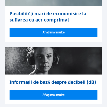
Posibilități mari de economisire la
suflarea cu aer comprimat
Aflați mai multe
Informații de bază despre decibeli (dB)
Aflați mai multe