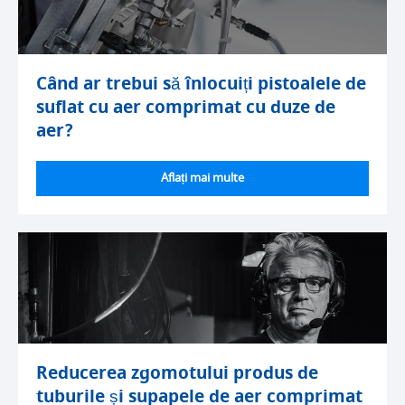
Când ar trebui să înlocuiți pistoalele de
suflat cu aer comprimat cu duze de
aer?
Aflați mai multe
Reducerea zgomotului produs de
tuburile și supapele de aer comprimat